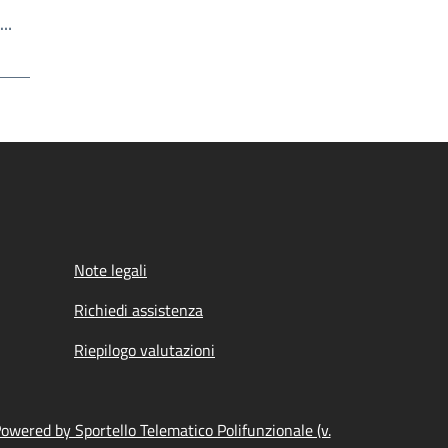
Scrivi il numero della pagina a cui andare
a…
a
Note legali
Richiedi assistenza
Riepilogo valutazioni
owered by Sportello Telematico Polifunzionale (v.