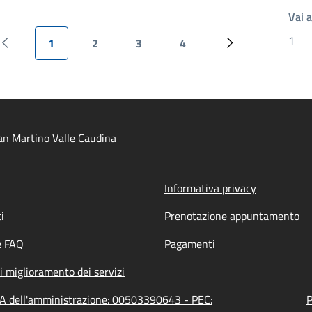
Vai 
1
2
3
4
Pagina precedente
Pagina attuale
Pagina
Pagina
Pagina
Pagina successiv
n Martino Valle Caudina
Informativa privacy
i
Prenotazione appuntamento
e FAQ
Pagamenti
i miglioramento dei servizi
VA dell'amministrazione: 00503390643 - PEC:
P