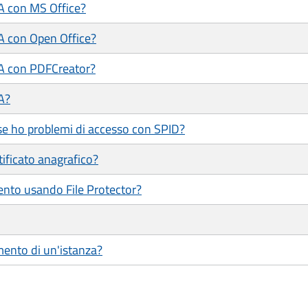
/A con MS Office?
/A con Open Office?
/A con PDFCreator?
A?
se ho problemi di accesso con SPID?
tificato anagrafico?
ento usando File Protector?
mento di un'istanza?