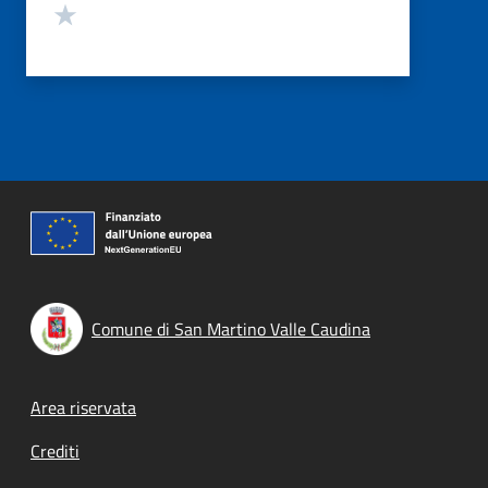
Valuta 1 stelle su 5
Comune di San Martino Valle Caudina
Footer menu
Area riservata
Crediti