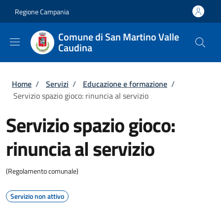
Salta al contenuto principale
Skip to footer content
Regione Campania
Comune di San Martino Valle
Caudina
Briciole di pane
Home
/
Servizi
/
Educazione e formazione
/
Servizio spazio gioco: rinuncia al servizio
Servizio spazio gioco:
rinuncia al servizio
(Regolamento comunale)
Servizio non attivo