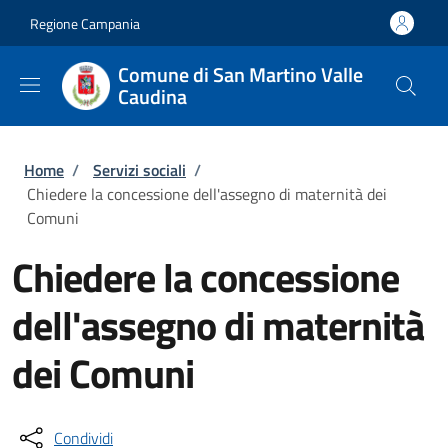
Salta al contenuto principale
Skip to footer content
Regione Campania
Comune di San Martino Valle
Caudina
Briciole di pane
Home
/
Servizi sociali
/
Chiedere la concessione dell'assegno di maternità dei
Comuni
Chiedere la concessione
dell'assegno di maternità
dei Comuni
Condividi