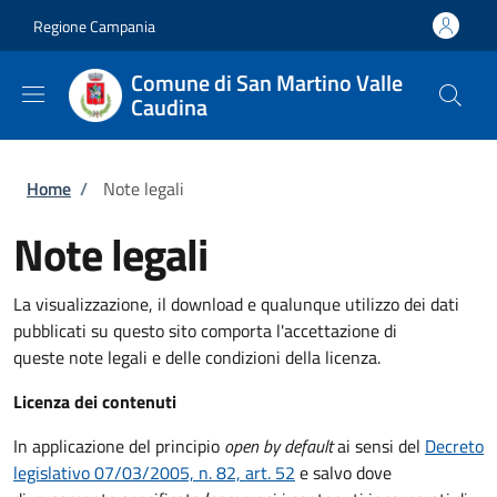
Salta al contenuto principale
Skip to footer content
Regione Campania
Comune di San Martino Valle
Caudina
Briciole di pane
Home
/
Note legali
Note legali
La visualizzazione, il download e qualunque utilizzo dei dati
pubblicati su questo sito comporta l'accettazione di
queste note legali e delle condizioni della licenza.
Licenza dei contenuti
In applicazione del principio
open by default
ai sensi del
Decreto
legislativo 07/03/2005, n. 82, art. 52
e salvo dove