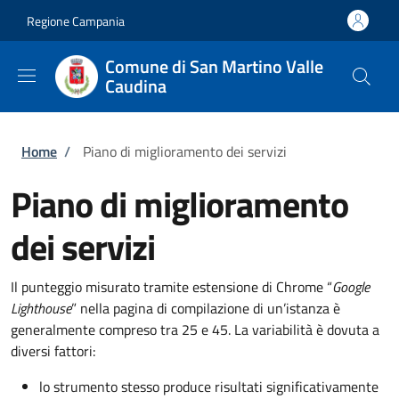
Salta al contenuto principale
Skip to footer content
Regione Campania
Comune di San Martino Valle
Caudina
Briciole di pane
Home
/
Piano di miglioramento dei servizi
Piano di miglioramento
dei servizi
Il punteggio misurato tramite estensione di Chrome “
Google
Lighthouse
” nella pagina di compilazione di un’istanza è
generalmente compreso tra 25 e 45. La variabilità è dovuta a
diversi fattori:
lo strumento stesso produce risultati significativamente