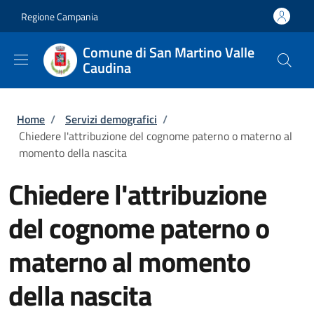
Salta al contenuto principale
Skip to footer content
Regione Campania
Comune di San Martino Valle
Caudina
Briciole di pane
Home
/
Servizi demografici
/
Chiedere l'attribuzione del cognome paterno o materno al
momento della nascita
Chiedere l'attribuzione
del cognome paterno o
materno al momento
della nascita