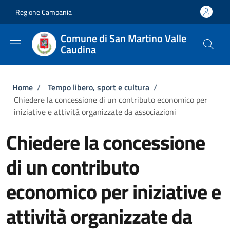
Salta al contenuto principale
Skip to footer content
Regione Campania
Comune di San Martino Valle
Caudina
Briciole di pane
Home
/
Tempo libero, sport e cultura
/
Chiedere la concessione di un contributo economico per
iniziative e attività organizzate da associazioni
Chiedere la concessione
di un contributo
economico per iniziative e
attività organizzate da