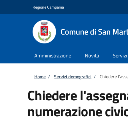
Salta al contenuto principale
Skip to footer content
Regione Campania
Comune di San Mart
Amministrazione
Novità
Servizi
Briciole di pane
Home
/
Servizi demografici
/
Chiedere l'ass
Chiedere l'assegn
numerazione civi