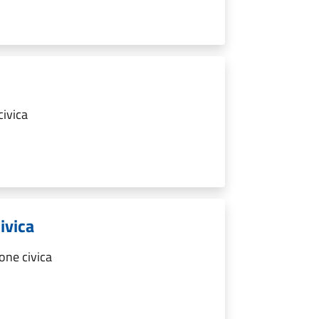
ivica
ivica
one civica