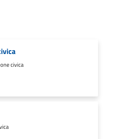
ivica
one civica
vica