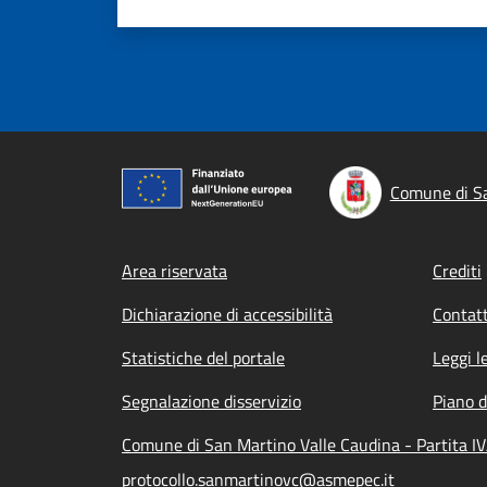
Comune di Sa
Footer menu
Area riservata
Crediti
Dichiarazione di accessibilità
Contatt
Statistiche del portale
Leggi l
Segnalazione disservizio
Piano d
Comune di San Martino Valle Caudina - Partita I
protocollo.sanmartinovc@asmepec.it