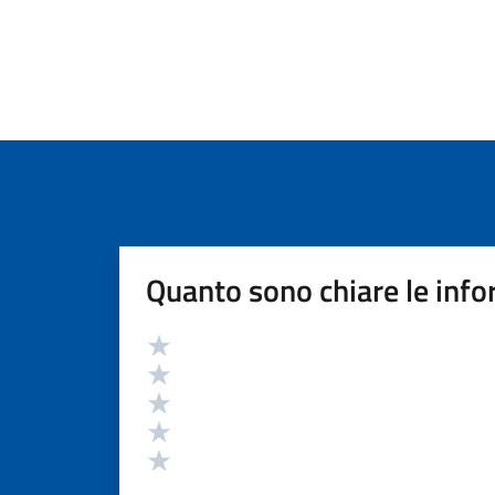
Quanto sono chiare le info
Valutazione
Valuta 5 stelle su 5
Valuta 4 stelle su 5
Valuta 3 stelle su 5
Valuta 2 stelle su 5
Valuta 1 stelle su 5