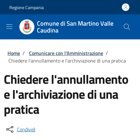
Salta al contenuto principale
Skip to footer content
Regione Campania
Comune di San Martino Valle
Caudina
Briciole di pane
Home
/
Comunicare con l'Amministrazione
/
Chiedere l'annullamento e l'archiviazione di una pratica
Chiedere l'annullamento
e l'archiviazione di una
pratica
Condividi