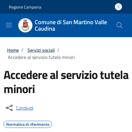
Salta al contenuto principale
Skip to footer content
Regione Campania
Comune di San Martino Valle
Caudina
Briciole di pane
Home
/
Servizi sociali
/
Accedere al servizio tutela minori
Accedere al servizio tutela
minori
Condividi
Normativa di riferimento