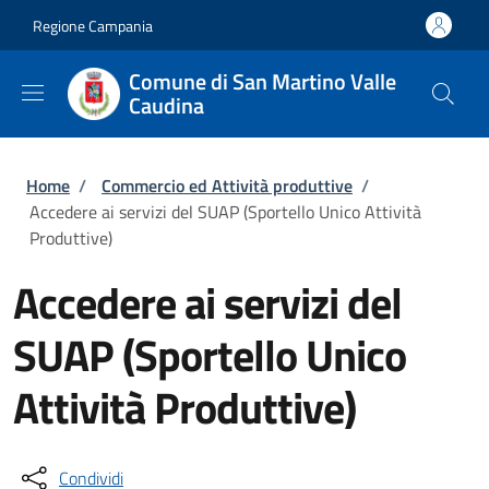
Salta al contenuto principale
Skip to footer content
Regione Campania
Comune di San Martino Valle
Caudina
Briciole di pane
Home
/
Commercio ed Attività produttive
/
Accedere ai servizi del SUAP (Sportello Unico Attività
Produttive)
Accedere ai servizi del
SUAP (Sportello Unico
Attività Produttive)
Condividi