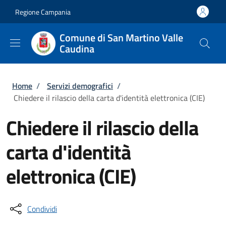
Salta al contenuto principale
Skip to footer content
Regione Campania
Comune di San Martino Valle
Caudina
Briciole di pane
Home
/
Servizi demografici
/
Chiedere il rilascio della carta d'identità elettronica (CIE)
Chiedere il rilascio della
carta d'identità
elettronica (CIE)
Condividi