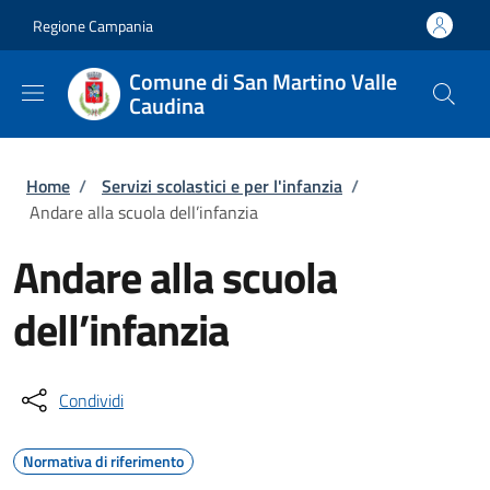
Salta al contenuto principale
Skip to footer content
Regione Campania
Comune di San Martino Valle
Caudina
Briciole di pane
Home
/
Servizi scolastici e per l'infanzia
/
Andare alla scuola dell’infanzia
Andare alla scuola
dell’infanzia
Condividi
Normativa di riferimento