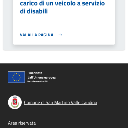
carico di un veicolo a servizio
di disabili
VAI ALLA PAGINA
Comune di San Martino Valle Caudina
Footer menu
Area riservata