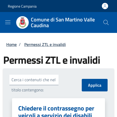
Salta al contenuto principale
Skip to footer content
Regione Campania
Comune di San Martino Valle
Caudina
Briciole di pane
Home
/
Permessi ZTL e invalidi
Permessi ZTL e invalidi
Cerca i contenuti che nel
titolo contengono:
Chiedere il contrassegno per
veicoli a servizio dei disabili