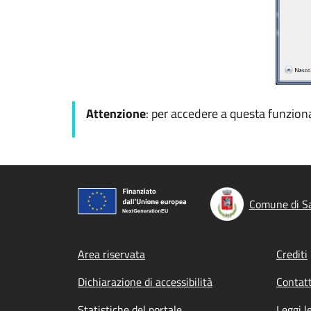
Attenzione
: per accedere a questa funzional
Comune di Sa
Footer menu
Area riservata
Crediti
Dichiarazione di accessibilità
Contatt
Statistiche del portale
Leggi l