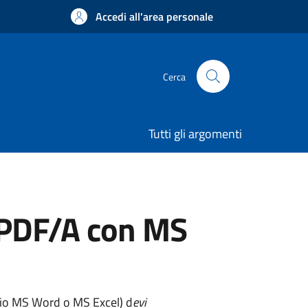
Accedi all'area personale
Cerca
Tutti gli argomenti
o PDF/A con MS
pio MS Word o MS Excel) d
evi