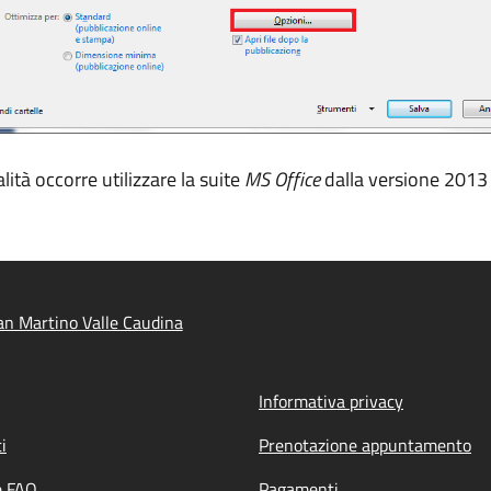
ità occorre utilizzare la suite
MS Office
dalla versione 2013 
n Martino Valle Caudina
Informativa privacy
i
Prenotazione appuntamento
e FAQ
Pagamenti