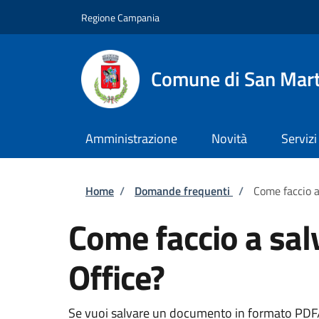
Salta al contenuto principale
Skip to footer content
Regione Campania
Comune di San Mart
Amministrazione
Novità
Servizi
Briciole di pane
Home
/
Domande frequenti
/
Come faccio a
Come faccio a sal
Office?
Se vuoi salvare un documento in formato PDF/