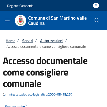
Salta al contenuto principale
Skip to footer content
Regione Campania
Comune di San Martino Valle
Caudina
Briciole di pane
Home
/
Servizi
/
Autorizzazioni
/
Accesso documentale come consigliere comunale
Accesso documentale
come consigliere
comunale
(
urn:nir:stato:decreto.legislativo:2000-08-18;267
)
Servizio attivo