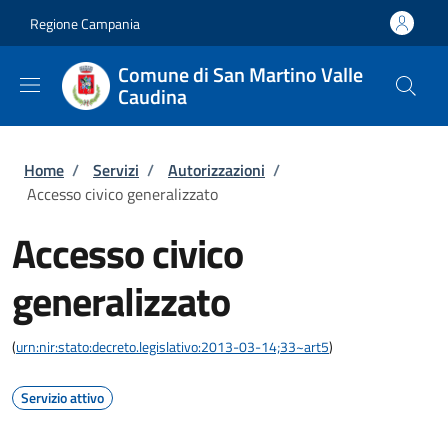
Salta al contenuto principale
Skip to footer content
Regione Campania
Comune di San Martino Valle
Caudina
Briciole di pane
Home
/
Servizi
/
Autorizzazioni
/
Accesso civico generalizzato
Accesso civico
generalizzato
(
urn:nir:stato:decreto.legislativo:2013-03-14;33~art5
)
Servizio attivo