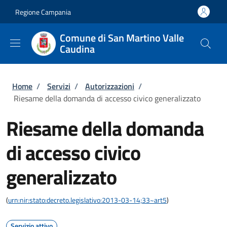
Salta al contenuto principale
Skip to footer content
Regione Campania
Comune di San Martino Valle
Caudina
Briciole di pane
Home
/
Servizi
/
Autorizzazioni
/
Riesame della domanda di accesso civico generalizzato
Riesame della domanda
di accesso civico
generalizzato
(
urn:nir:stato:decreto.legislativo:2013-03-14;33~art5
)
Servizio attivo