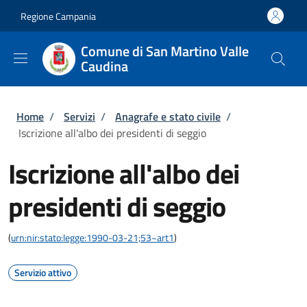
Salta al contenuto principale
Skip to footer content
Regione Campania
Comune di San Martino Valle
Caudina
Briciole di pane
Home
/
Servizi
/
Anagrafe e stato civile
/
Iscrizione all'albo dei presidenti di seggio
Iscrizione all'albo dei
presidenti di seggio
(
urn:nir:stato:legge:1990-03-21;53~art1
)
Servizio attivo