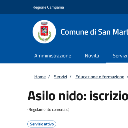
Salta al contenuto principale
Skip to footer content
Regione Campania
Comune di San Mart
Amministrazione
Novità
Servizi
Briciole di pane
Home
/
Servizi
/
Educazione e formazione
Asilo nido: iscrizi
(Regolamento comunale)
Servizio attivo