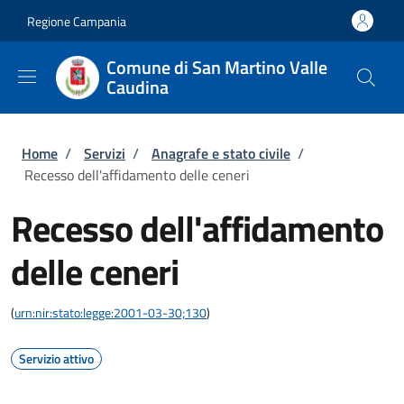
Salta al contenuto principale
Skip to footer content
Regione Campania
Comune di San Martino Valle
Caudina
Briciole di pane
Home
/
Servizi
/
Anagrafe e stato civile
/
Recesso dell'affidamento delle ceneri
Recesso dell'affidamento
delle ceneri
(
urn:nir:stato:legge:2001-03-30;130
)
Servizio attivo