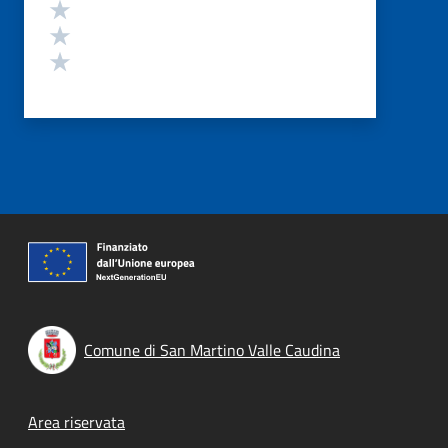
Valuta 3 stelle su 5
Valuta 2 stelle su 5
Valuta 1 stelle su 5
Comune di San Martino Valle Caudina
Footer menu
Area riservata