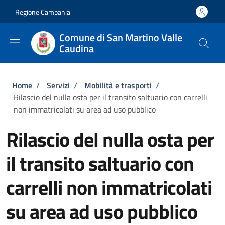
Salta al contenuto principale
Skip to footer content
Regione Campania
Comune di San Martino Valle
Caudina
Briciole di pane
Home
/
Servizi
/
Mobilità e trasporti
/
Rilascio del nulla osta per il transito saltuario con carrelli
non immatricolati su area ad uso pubblico
Rilascio del nulla osta per
il transito saltuario con
carrelli non immatricolati
su area ad uso pubblico