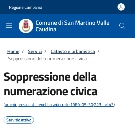
Salta al contenuto principale
Skip to footer content
Regione Campania
Comune di San Martino Valle
Caudina
Briciole di pane
Home
/
Servizi
/
Catasto e urbanistica
/
Soppressione della numerazione civica
Soppressione della
numerazione civica
(
urn:nir:presidente.repubblica:decreto:1989-05-30;223~art43
)
Servizio attivo