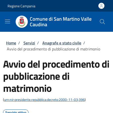
Salta al contenuto principale
Skip to footer content
Regione Campania
Comune di San Martino Valle
Caudina
Briciole di pane
Home
/
Servizi
/
Anagrafe e stato civile
/
Avvio del procedimento di pubblicazione di matrimonio
Avvio del procedimento di
pubblicazione di
matrimonio
(
urn:nir:presidente.repubblica:decreto:2000-11-03;396
)
Servizio attivo