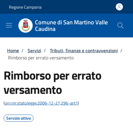
Salta al contenuto principale
Skip to footer content
Regione Campania
Comune di San Martino Valle
Caudina
Briciole di pane
Home
/
Servizi
/
Tributi, finanze e contravvenzioni
/
Rimborso per errato versamento
Rimborso per errato
versamento
(
urn:nir:stato:legge:2006-12-27;296~art1
)
Servizio attivo