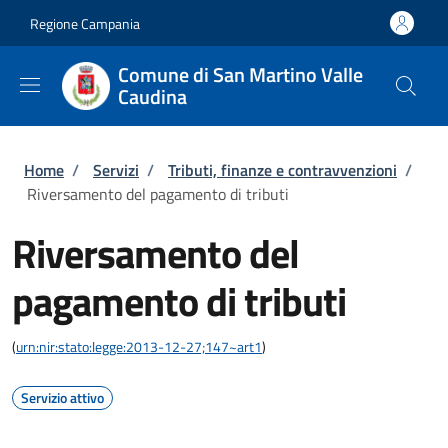
Salta al contenuto principale
Skip to footer content
Regione Campania
Comune di San Martino Valle
Caudina
Briciole di pane
Home
/
Servizi
/
Tributi, finanze e contravvenzioni
/
Riversamento del pagamento di tributi
Riversamento del
pagamento di tributi
(
urn:nir:stato:legge:2013-12-27;147~art1
)
Servizio attivo