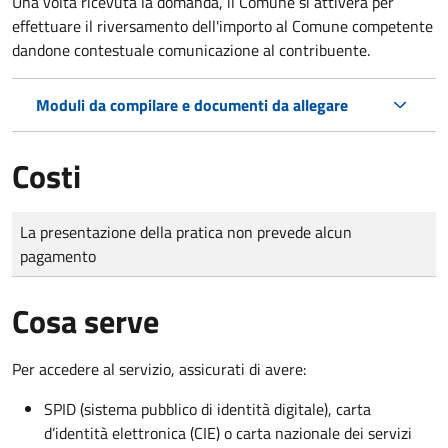
Una volta ricevuta la domanda, il Comune si attiverà per
effettuare il riversamento dell'importo al Comune competente
dandone contestuale comunicazione al contribuente.
Moduli da compilare e documenti da allegare
Costi
Tipo di pagamento
Importo
La presentazione della pratica non prevede alcun
pagamento
Cosa serve
Per accedere al servizio, assicurati di avere:
SPID (sistema pubblico di identità digitale), carta
d’identità elettronica (CIE) o carta nazionale dei servizi