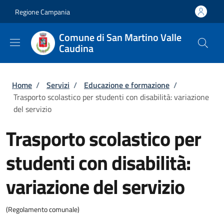
Salta al contenuto principale
Skip to footer content
Regione Campania
Comune di San Martino Valle
Caudina
Briciole di pane
Home
/
Servizi
/
Educazione e formazione
/
Trasporto scolastico per studenti con disabilità: variazione
del servizio
Trasporto scolastico per
studenti con disabilità:
variazione del servizio
(Regolamento comunale)