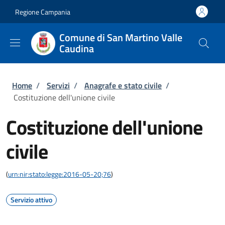
Salta al contenuto principale
Skip to footer content
Regione Campania
Comune di San Martino Valle
Caudina
Briciole di pane
Home
/
Servizi
/
Anagrafe e stato civile
/
Costituzione dell'unione civile
Costituzione dell'unione
civile
(
urn:nir:stato:legge:2016-05-20;76
)
Servizio attivo