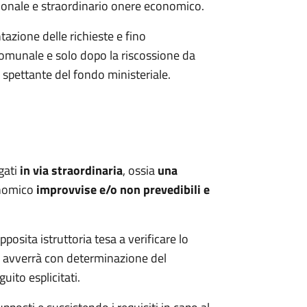
zionale e straordinario onere economico.
tazione delle richieste e fino
o comunale e solo dopo la riscossione da
 spettante del fondo ministeriale.
gati
in via straordinaria
, ossia
una
conomico
improvvise e/o non prevedibili e
osita istruttoria tesa a verificare lo
 e avverrà con determinazione del
uito esplicitati.