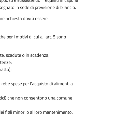
pposti e sussistendo i requisiti in capo al
egnato in sede di previsione di bilancio.
one richiesta dovrà essere
 per i motivi di cui all'art. 5 sono
ate, scadute o in scadenza;
utenze;
ratto);
et e spese per l'acquisto di alimenti a
iabetici) che non consentono una comune
ei figli minori o al loro mantenimento.