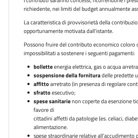
I contributi saranno concessi, ricorrendone i presu
richiedente, nei limiti del budget annualmente ass
La caratteristica di provvisorietà della contribuzi
opportunamente motivata dall'istante.
Possono fruire del contributo economico coloro che
impossibilitati a sostenere i seguenti pagamenti:
bollette
energia elettrica, gas o acqua arretr
sospensione della fornitura
delle predette 
affitto
arretrato (in presenza di regolare cont
sfratto
esecutivo;
spese sanitarie
non coperte da esenzione tick
favore di
cittadini affetti da patologie (es. celiaci, d
alimentazione.
spese straordinarie relative all'accudimento d