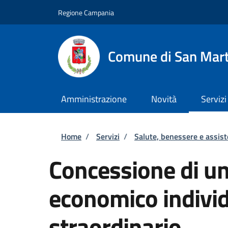
Salta al contenuto principale
Skip to footer content
Regione Campania
Comune di San Mart
Amministrazione
Novità
Servizi
Briciole di pane
Home
/
Servizi
/
Salute, benessere e assis
Concessione di un
economico individ
straordinario