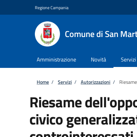
Salta al contenuto principale
Skip to footer content
Regione Campania
Comune di San Mart
Amministrazione
Novità
Servizi
Briciole di pane
Home
/
Servizi
/
Autorizzazioni
/
Riesame 
Riesame dell'oppo
civico generalizza
controinteressati