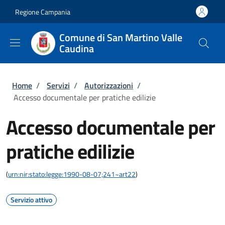
Salta al contenuto principale
Skip to footer content
Regione Campania
Comune di San Martino Valle
Caudina
Briciole di pane
Home
/
Servizi
/
Autorizzazioni
/
Accesso documentale per pratiche edilizie
Accesso documentale per
pratiche edilizie
(
urn:nir:stato:legge:1990-08-07;241~art22
)
Servizio attivo