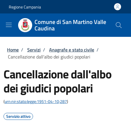
Salta al contenuto principale
Skip to footer content
Regione Campania
Comune di San Martino Valle
Caudina
Briciole di pane
Home
/
Servizi
/
Anagrafe e stato civile
/
Cancellazione dall'albo dei giudici popolari
Cancellazione dall'albo
dei giudici popolari
(
urn:nir:stato:legge:1951-04-10;287
)
Servizio attivo