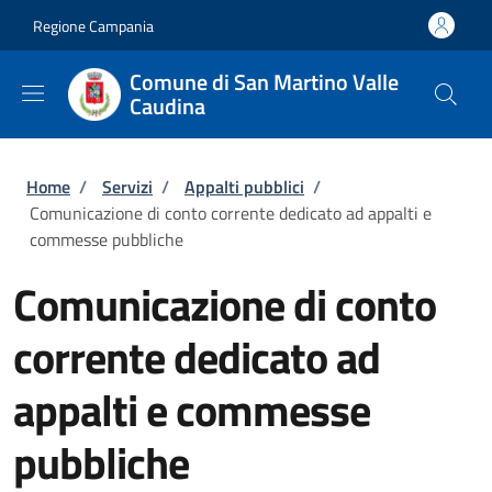
Salta al contenuto principale
Skip to footer content
Regione Campania
Comune di San Martino Valle
Caudina
Briciole di pane
Home
/
Servizi
/
Appalti pubblici
/
Comunicazione di conto corrente dedicato ad appalti e
commesse pubbliche
Comunicazione di conto
corrente dedicato ad
appalti e commesse
pubbliche