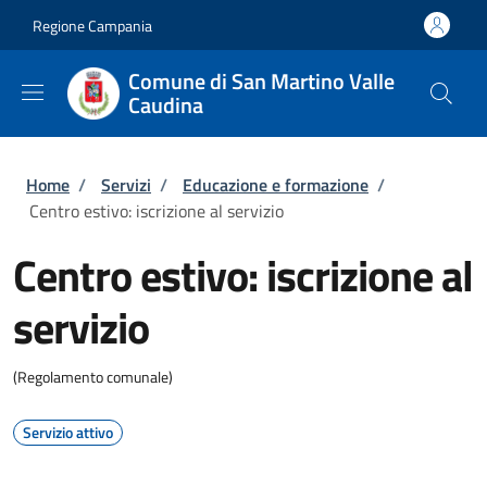
Salta al contenuto principale
Skip to footer content
Regione Campania
Comune di San Martino Valle
Caudina
Briciole di pane
Home
/
Servizi
/
Educazione e formazione
/
Centro estivo: iscrizione al servizio
Centro estivo: iscrizione al
servizio
(Regolamento comunale)
Servizio attivo