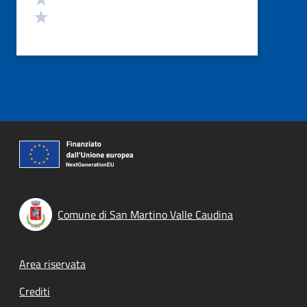
Valuta 1 stelle su 5
Comune di San Martino Valle Caudina
Footer menu
Area riservata
Crediti