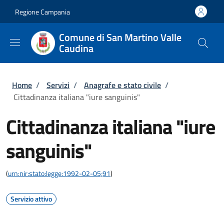
Salta al contenuto principale
Skip to footer content
Regione Campania
Comune di San Martino Valle
Caudina
Briciole di pane
Home
/
Servizi
/
Anagrafe e stato civile
/
Cittadinanza italiana "iure sanguinis"
Cittadinanza italiana "iure
sanguinis"
(
urn:nir:stato:legge:1992-02-05;91
)
Servizio attivo