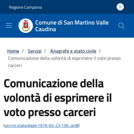
Salta al contenuto principale
Skip to footer content
Regione Campania
Comune di San Martino Valle
Caudina
Briciole di pane
Home
/
Servizi
/
Anagrafe e stato civile
/
Comunicazione della volontà di esprimere il voto presso
carceri
Comunicazione della
volontà di esprimere il
voto presso carceri
(
urn:nir:stato:legge:1976-04-23;136~art8
)