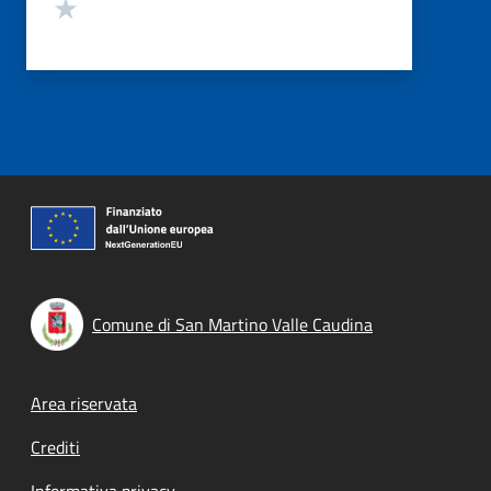
Valuta 1 stelle su 5
Comune di San Martino Valle Caudina
Footer menu
Area riservata
Crediti
Informativa privacy