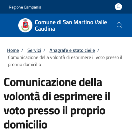
Salta al contenuto principale
Skip to footer content
Regione Campania
Comune di San Martino Valle
Caudina
Briciole di pane
Home
/
Servizi
/
Anagrafe e stato civile
/
Comunicazione della volontà di esprimere il voto presso il
proprio domicilio
Comunicazione della
volontà di esprimere il
voto presso il proprio
domicilio