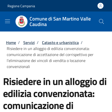
Salta al contenuto principale
Skip to footer content
Regione Campania
Comune di San Martino Valle
Caudina
Briciole di pane
Home
/
Servizi
/
Catasto e urbanistica
/
Risiedere in un alloggio di edilizia convenzionata:
comunicazione di accettazione del corrispettivo per
l’eliminazione dei vincoli di vendita o locazione
convenzionali
Risiedere in un alloggio di
edilizia convenzionata:
comunicazione di