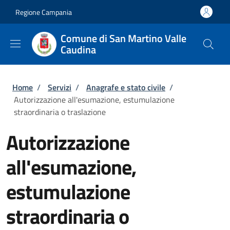
Salta al contenuto principale
Skip to footer content
Regione Campania
Comune di San Martino Valle
Caudina
Briciole di pane
Home
/
Servizi
/
Anagrafe e stato civile
/
Autorizzazione all'esumazione, estumulazione
straordinaria o traslazione
Autorizzazione
all'esumazione,
estumulazione
straordinaria o