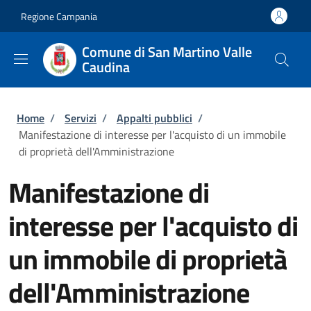
Salta al contenuto principale
Skip to footer content
Regione Campania
Comune di San Martino Valle
Caudina
Briciole di pane
Home
/
Servizi
/
Appalti pubblici
/
Manifestazione di interesse per l'acquisto di un immobile
di proprietà dell'Amministrazione
Manifestazione di
interesse per l'acquisto di
un immobile di proprietà
dell'Amministrazione