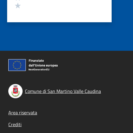
Valuta 1 stelle su 5
Comune di San Martino Valle Caudina
Footer menu
Area riservata
Crediti