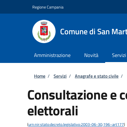
Salta al contenuto principale
Skip to footer content
Regione Campania
Comune di San Mart
Amministrazione
Novità
Servizi
Briciole di pane
Home
/
Servizi
/
Anagrafe e stato civile
/
Consultazione e co
elettorali
(
urn:nir:stato:decreto.legislativo:2003-06-30;196~art177
)