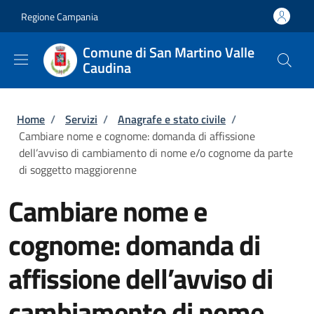
Salta al contenuto principale
Skip to footer content
Regione Campania
Comune di San Martino Valle
Caudina
Briciole di pane
Home
/
Servizi
/
Anagrafe e stato civile
/
Cambiare nome e cognome: domanda di affissione
dell’avviso di cambiamento di nome e/o cognome da parte
di soggetto maggiorenne
Cambiare nome e
cognome: domanda di
affissione dell’avviso di
cambiamento di nome