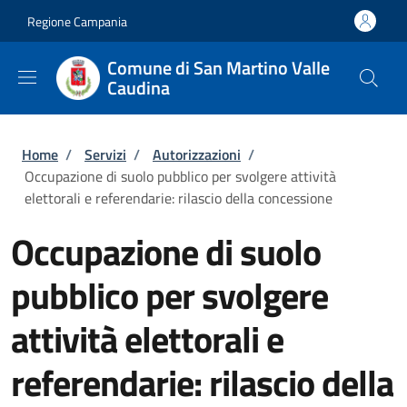
Salta al contenuto principale
Skip to footer content
Regione Campania
Comune di San Martino Valle
Caudina
Briciole di pane
Home
/
Servizi
/
Autorizzazioni
/
Occupazione di suolo pubblico per svolgere attività
elettorali e referendarie: rilascio della concessione
Occupazione di suolo
pubblico per svolgere
attività elettorali e
referendarie: rilascio della