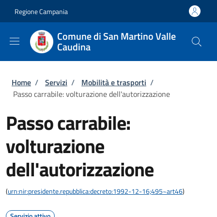
Salta al contenuto principale
Skip to footer content
Regione Campania
Comune di San Martino Valle
Caudina
Briciole di pane
Home
/
Servizi
/
Mobilità e trasporti
/
Passo carrabile: volturazione dell'autorizzazione
Passo carrabile:
volturazione
dell'autorizzazione
(
urn:nir:presidente.repubblica:decreto:1992-12-16;495~art46
)
Servizio attivo