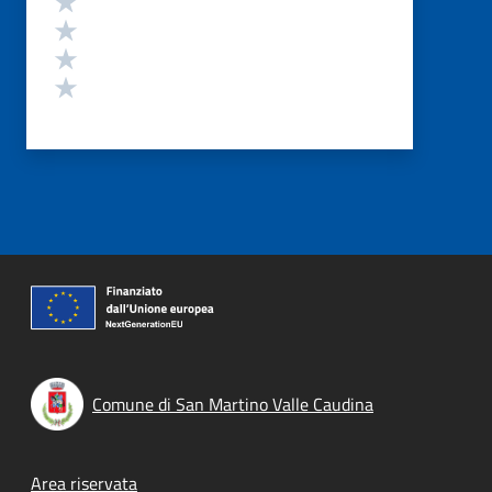
Valuta 3 stelle su 5
Valuta 2 stelle su 5
Valuta 1 stelle su 5
Comune di San Martino Valle Caudina
Footer menu
Area riservata