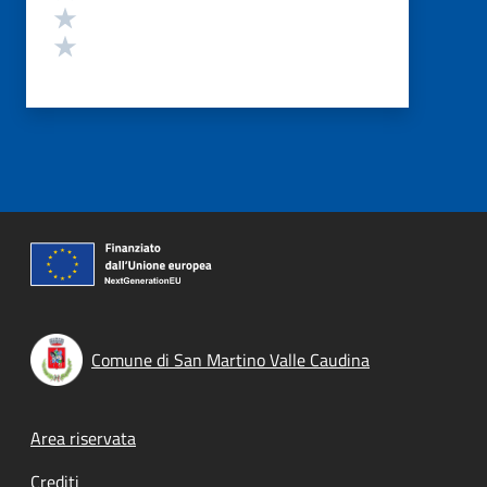
Valuta 2 stelle su 5
Valuta 1 stelle su 5
Comune di San Martino Valle Caudina
Footer menu
Area riservata
Crediti