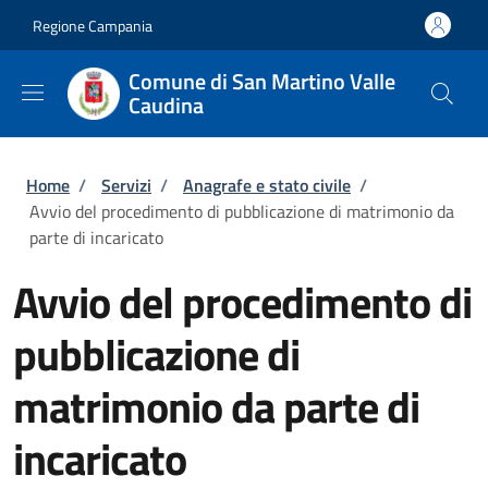
Salta al contenuto principale
Skip to footer content
Regione Campania
Comune di San Martino Valle
Caudina
Briciole di pane
Home
/
Servizi
/
Anagrafe e stato civile
/
Avvio del procedimento di pubblicazione di matrimonio da
parte di incaricato
Avvio del procedimento di
pubblicazione di
matrimonio da parte di
incaricato