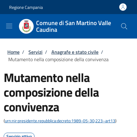
Salta al contenuto principale
Skip to footer content
Regione Campania
Comune di San Martino Valle
Caudina
Briciole di pane
Home
/
Servizi
/
Anagrafe e stato civile
/
Mutamento nella composizione della convivenza
Mutamento nella
composizione della
convivenza
(
urn:nir:presidente.repubblica:decreto:1989-05-30;223~art13
)
Servizio attivo