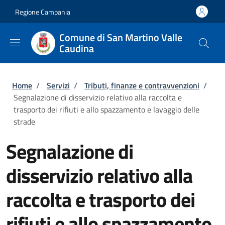
Salta al contenuto principale
Skip to footer content
Regione Campania
Comune di San Martino Valle
Caudina
Briciole di pane
Home
/
Servizi
/
Tributi, finanze e contravvenzioni
/
Segnalazione di disservizio relativo alla raccolta e
trasporto dei rifiuti e allo spazzamento e lavaggio delle
strade
Segnalazione di
disservizio relativo alla
raccolta e trasporto dei
rifiuti e allo spazzamento