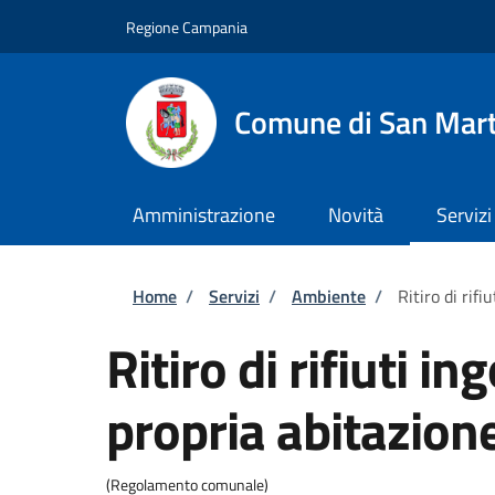
Salta al contenuto principale
Skip to footer content
Regione Campania
Comune di San Mart
Amministrazione
Novità
Servizi
Briciole di pane
Home
/
Servizi
/
Ambiente
/
Ritiro di rif
Ritiro di rifiuti i
propria abitazion
(Regolamento comunale)