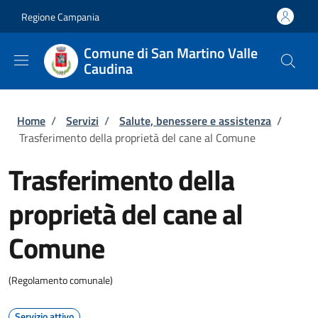
Salta al contenuto principale
Skip to footer content
Regione Campania
Comune di San Martino Valle
Caudina
Briciole di pane
Home
/
Servizi
/
Salute, benessere e assistenza
/
Trasferimento della proprietà del cane al Comune
Trasferimento della
proprietà del cane al
Comune
(Regolamento comunale)
Servizio attivo