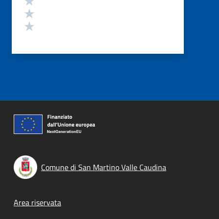
Valuta 2 stelle su 5
Valuta 1 stelle su 5
Comune di San Martino Valle Caudina
Footer menu
Area riservata