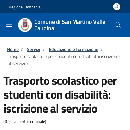
Salta al contenuto principale
Skip to footer content
Regione Campania
Comune di San Martino Valle
Caudina
Briciole di pane
Home
/
Servizi
/
Educazione e formazione
/
Trasporto scolastico per studenti con disabilità: iscrizione
al servizio
Trasporto scolastico per
studenti con disabilità:
iscrizione al servizio
(Regolamento comunale)